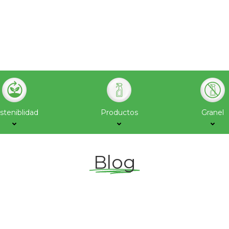
steniblidad
Productos
Granel
Blog