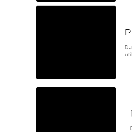
P
Dur
uti