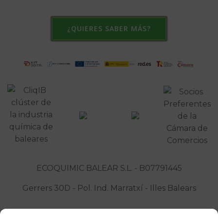
¿QUIERES SABER MÁS?
ECOQUIMIC BALEAR S.L. - B07791445
Gerrers 30D - Pol. Ind. Marratxí - Illes Balears