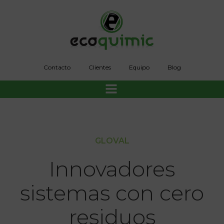
Saltar
al
contenido
Contacto
Clientes
Equipo
Blog
GLOVAL
Innovadores
sistemas con cero
residuos