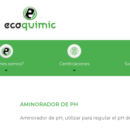
Saltar
al
contenido
énes somos?
Certificaciones
So
AMINORADOR DE PH
Aminorador de pH, utilizar para regular el pH de 