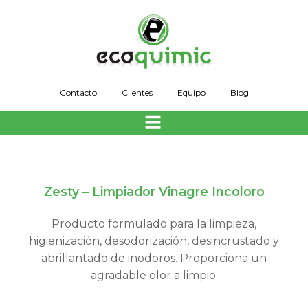
Saltar
al
contenido
Contacto
Clientes
Equipo
Blog
Zesty – Limpiador Vinagre Incoloro
Producto formulado para la limpieza,
higienización, desodorización, desincrustado y
abrillantado de inodoros. Proporciona un
agradable olor a limpio.