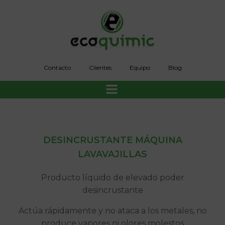
Saltar
al
contenido
Contacto
Clientes
Equipo
Blog
DESINCRUSTANTE MÁQUINA
LAVAVAJILLAS
Producto líquido de elevado poder
desincrustante
Actúa rápidamente y no ataca a los metales, no
produce vapores ni olores molestos