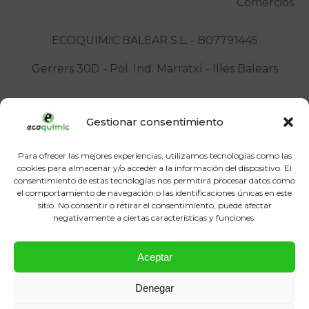
ECOQUIMIC BALEAR S.L. - B07791445
Gerrers 30D - Pol. Ind. Marratxí - Illes Balears
Gestionar consentimiento
Para ofrecer las mejores experiencias, utilizamos tecnologías como las
ecoquimic@ecoquimic.com
cookies para almacenar y/o acceder a la información del dispositivo. El
consentimiento de estas tecnologías nos permitirá procesar datos como
(+34) 971 60 50 90
el comportamiento de navegación o las identificaciones únicas en este
sitio. No consentir o retirar el consentimiento, puede afectar
negativamente a ciertas características y funciones.
POLITICA DE COOKIES
Aceptar
AVISO LEGAL
Denegar