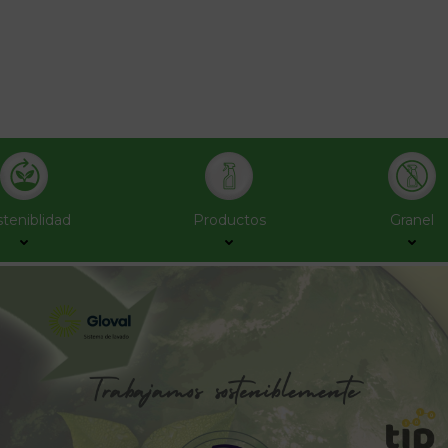
teniblidad
Productos
Granel