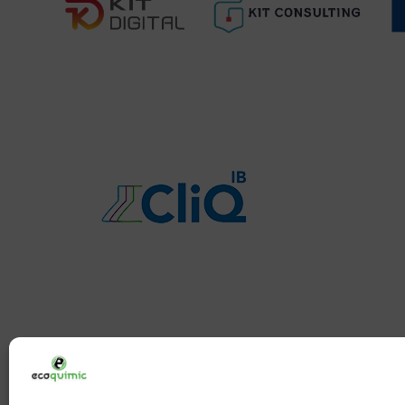
ECOQUIMIC BALEAR S.L. - B07791445
Gerrers 30D - Pol. Ind. Marratxí - Illes Balears