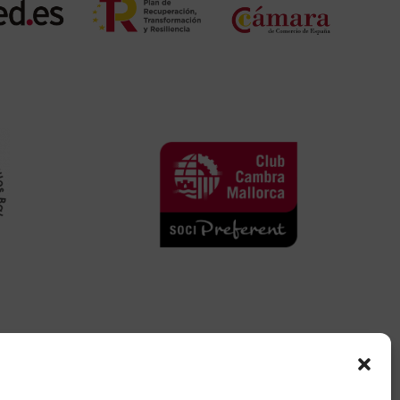
ecoquimic@ecoquimic.com
(+34) 971 60 50 90