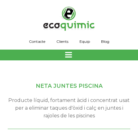
Skip
to
content
Contacte
Clients
Equip
Blog
NETA JUNTES PISCINA
Producte líquid, fortament àcid i concentrat usat
per a eliminar taques d'òxid i calç en juntes i
rajoles de les piscines