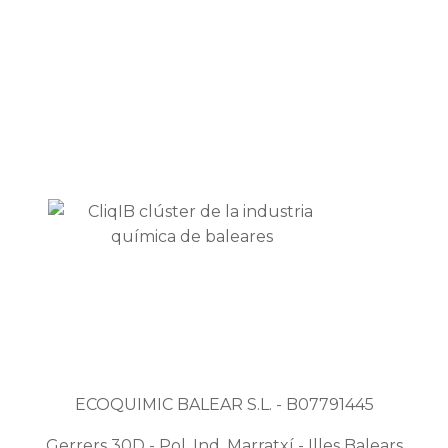
ECOQUIMIC BALEAR S.L. - B07791445
Gerrers 30D - Pol. Ind. Marratxí - Illes Balears