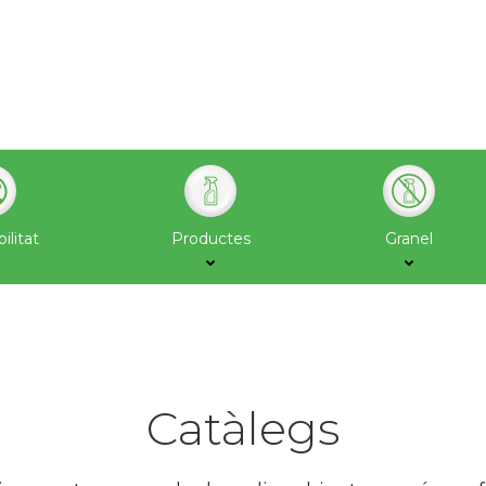
ilitat
Productes
Granel
Catàlegs