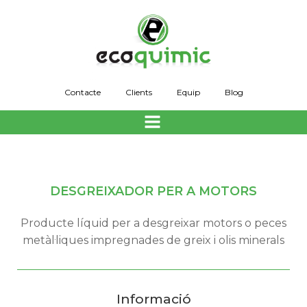
Skip
to
content
Contacte
Clients
Equip
Blog
DESGREIXADOR PER A MOTORS
Producte líquid per a desgreixar motors o peces
metàl·liques impregnades de greix i olis minerals
Informació