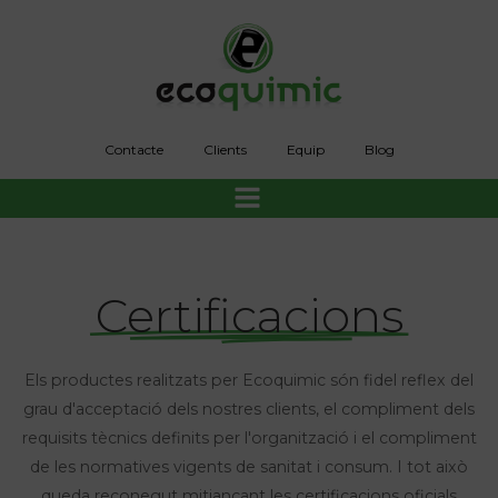
Skip
to
content
Contacte
Clients
Equip
Blog
Certificacions
Els productes realitzats per Ecoquimic són fidel reflex del
grau d'acceptació dels nostres clients, el compliment dels
requisits tècnics definits per l'organització i el compliment
de les normatives vigents de sanitat i consum. I tot això
queda reconegut mitjançant les certificacions oficials